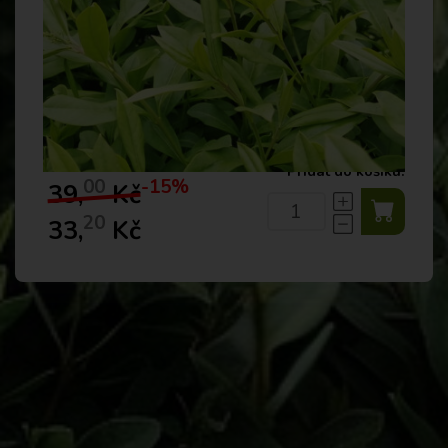
Přidat do košíku:
00
-15%
39,
Kč
20
33,
Kč